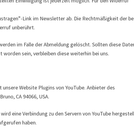
rteilten Einwilligung ist jederzeit möglich. Für den Widerruf
Austragen”-Link im Newsletter ab. Die Rechtmäßigkeit der be
rruf unberührt.
rden im Falle der Abmeldung gelöscht. Sollten diese Daten
 worden sein, verbleiben diese weiterhin bei uns.
zt unsere Website Plugins von YouTube. Anbieter des
n Bruno, CA 94066, USA.
 wird eine Verbindung zu den Servern von YouTube hergestell
aufgerufen haben.