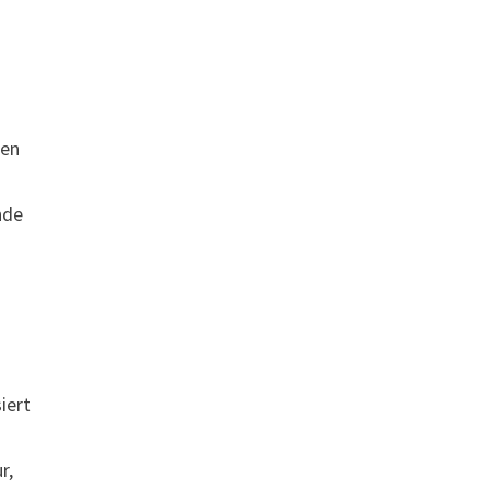
gen
nde
iert
r,