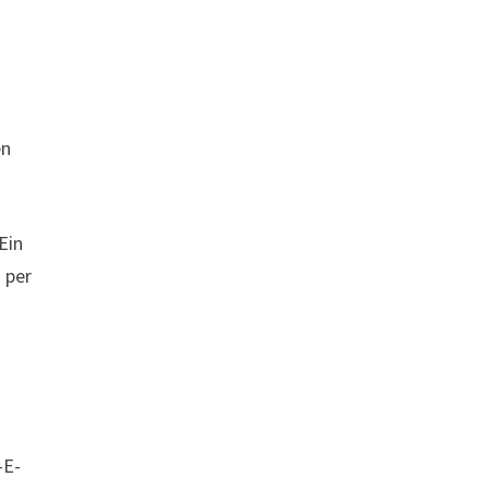
en
Ein
g per
-E-