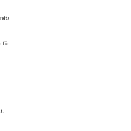
reits
 für
t.