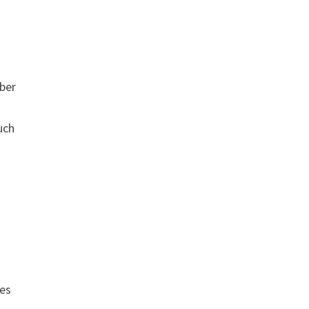
ber
uch
res