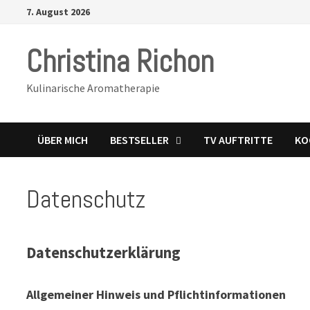
Zurück
7. August 2026
zum
Inhalt
Christina Richon
Kulinarische Aromatherapie
ÜBER MICH
BESTSELLER
TV AUFTRITTE
KO
Datenschutz
Datenschutzerklärung
Allgemeiner Hinweis und Pflichtinformationen