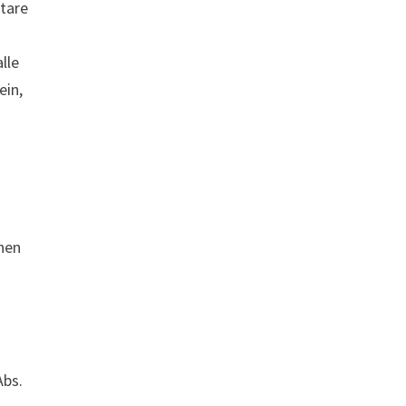
ntare
lle
ein,
enen
Abs.