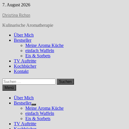
Zurück
7. August 2026
zum
Christina Richon
Inhalt
Kulinarische Aromatherapie
Über Mich
Bestseller
Meine Aroma Küche
einfach Waffeln
Eis & Sorbets
TV Auftritte
Kochbücher
Kontakt
Suchen
nach:
Menü
Über Mich
Bestseller
Show
Meine Aroma Küche
sub
einfach Waffeln
menu
Eis & Sorbets
TV Auftritte
Kochbücher