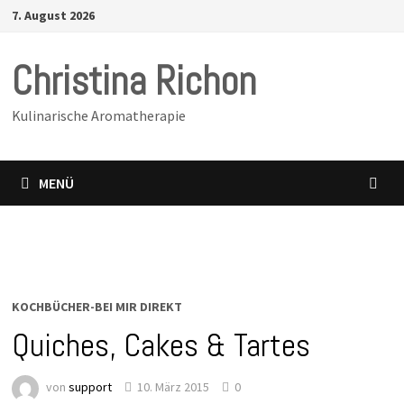
Zurück
7. August 2026
zum
Inhalt
Christina Richon
Kulinarische Aromatherapie
MENÜ
KOCHBÜCHER-BEI MIR DIREKT
Quiches, Cakes & Tartes
von
support
10. März 2015
0