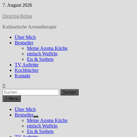
Zurück
7. August 2026
zum
Christina Richon
Inhalt
Kulinarische Aromatherapie
Über Mich
Bestseller
Meine Aroma Küche
einfach Waffeln
Eis & Sorbets
TV Auftritte
Kochbücher
Kontakt
Suchen
nach:
Menü
Über Mich
Bestseller
Show
Meine Aroma Küche
sub
einfach Waffeln
menu
Eis & Sorbets
TV Auftritte