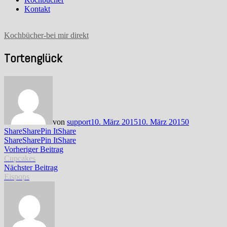
Kontakt
Kochbücher-bei mir direkt
Tortenglück
von
support
10. März 2015
10. März 2015
0
Share
Share
Pin It
Share
Share
Share
Pin It
Share
Beitragsnavigation
Vorheriger
Vorheriger Beitrag
Beitrag:
Cupcakes
Nächster
Nächster Beitrag
Beitrag:
Eispops