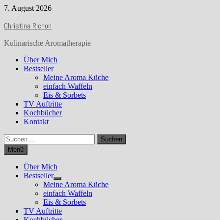
Zurück
7. August 2026
zum
Christina Richon
Inhalt
Kulinarische Aromatherapie
Über Mich
Bestseller
Meine Aroma Küche
einfach Waffeln
Eis & Sorbets
TV Auftritte
Kochbücher
Kontakt
Suchen
nach:
Menü
Über Mich
Bestseller
Show
Meine Aroma Küche
sub
einfach Waffeln
menu
Eis & Sorbets
TV Auftritte
Kochbücher